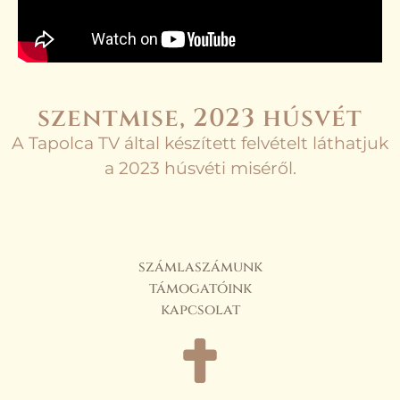
szentmise, 2023 húsvét
A Tapolca TV által készített felvételt láthatjuk
a 2023 húsvéti miséről.
számlaszámunk
támogatóink
kapcsolat