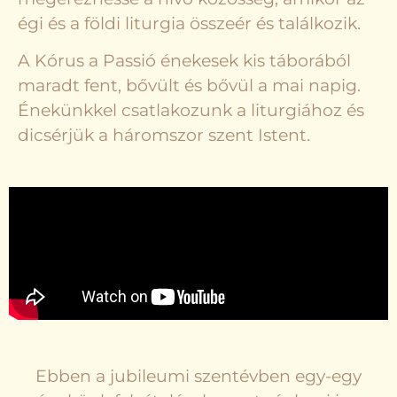
égi és a földi liturgia összeér és találkozik.
A Kórus a Passió énekesek kis táborából
maradt fent, bővült és bővül a mai napig.
Énekünkkel csatlakozunk a liturgiához és
dicsérjük a háromszor szent Istent.
Ebben a jubileumi szentévben egy-egy