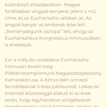
különböző előadásokban. Magyar
fordításban angyali kenyeret jelent a mű
címe, és az Eucharisztia valóban az. Az
angyali kenyér az emberek étke lett.
„Reménységünk oszlopa” lett, ahogy az
Eucharisztikus Kongresszus himnuszában
is énekeljük.
Ezt a mély és csodálatos Eucharisztia
himnuszt énekli meg
Plébániatemplomunk Nagyboldogasszony
Kamarakórusa. A Kórus idén ünnepli
fennállásának 5 éves jubileumát. Lelkes és
örömteli közösséggé alakult ki az évek
során, hogy egyházzenei szolgálatával
megérezhesse a hívő közösség, amikor az