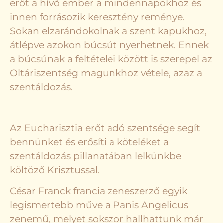
erőt a hívő ember a mindennapokhoz és
innen forrásozik keresztény reménye.
Sokan elzarándokolnak a szent kapukhoz,
átlépve azokon búcsút nyerhetnek. Ennek
a búcsúnak a feltételei között is szerepel az
Oltáriszentség magunkhoz vétele, azaz a
szentáldozás.
Az Eucharisztia erőt adó szentsége segít
bennünket és erősíti a köteléket a
szentáldozás pillanatában lelkünkbe
költöző Krisztussal.
César Franck francia zeneszerző egyik
legismertebb műve a Panis Angelicus
zenemű, melyet sokszor hallhattunk már