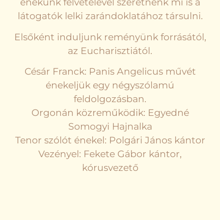
énekünk felvételével szeretnénk mi is a
látogatók lelki zarándoklatához társulni.
Elsőként induljunk reményünk forrásától,
az Eucharisztiától.
Césár Franck: Panis Angelicus művét
énekeljük egy négyszólamú
feldolgozásban.
Orgonán közreműködik: Egyedné
Somogyi Hajnalka
Tenor szólót énekel: Polgári János kántor
Vezényel: Fekete Gábor kántor,
kórusvezető