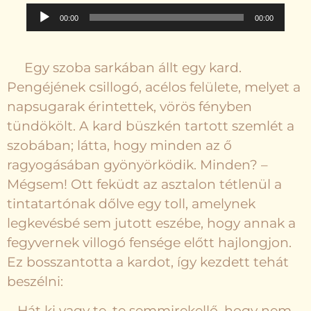
Audió
00:00
00:00
lejátszó
Egy szoba sarkában állt egy kard.
Pengéjének csillogó, acélos felülete, melyet a
napsugarak érintettek, vörös fényben
tündökölt. A kard büszkén tartott szemlét a
szobában; látta, hogy minden az ő
ragyogásában gyönyörködik. Minden? –
Mégsem! Ott feküdt az asztalon tétlenül a
tintatartónak dőlve egy toll, amelynek
legkevésbé sem jutott eszébe, hogy annak a
fegyvernek villogó fensége előtt hajlongjon.
Ez bosszantotta a kardot, így kezdett tehát
beszélni:
– Hát ki vagy te, te semmirekellő, hogy nem