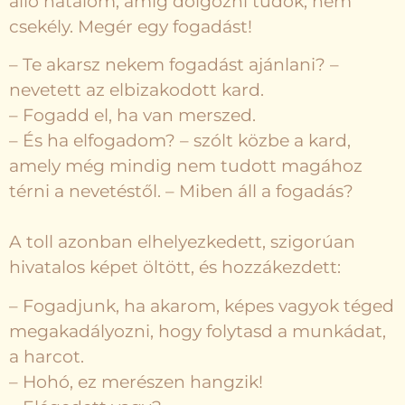
álló hatalom, amíg dolgozni tudok, nem
csekély. Megér egy fogadást!
– Te akarsz nekem fogadást ajánlani? –
nevetett az elbizakodott kard.
– Fogadd el, ha van merszed.
– És ha elfogadom? – szólt közbe a kard,
amely még mindig nem tudott magához
térni a nevetéstől. – Miben áll a fogadás?
A toll azonban elhelyezkedett, szigorúan
hivatalos képet öltött, és hozzákezdett:
– Fogadjunk, ha akarom, képes vagyok téged
megakadályozni, hogy folytasd a munkádat,
a harcot.
– Hohó, ez merészen hangzik!