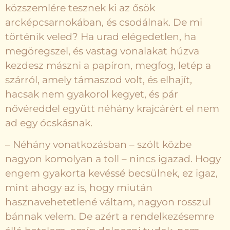
közszemlére tesznek ki az ősök
arcképcsarnokában, és csodálnak. De mi
történik veled? Ha urad elégedetlen, ha
megöregszel, és vastag vonalakat húzva
kezdesz mászni a papíron, megfog, letép a
szárról, amely támaszod volt, és elhajít,
hacsak nem gyakorol kegyet, és pár
nővéreddel együtt néhány krajcárért el nem
ad egy ócskásnak.
– Néhány vonatkozásban – szólt közbe
nagyon komolyan a toll – nincs igazad. Hogy
engem gyakorta kevéssé becsülnek, ez igaz,
mint ahogy az is, hogy miután
hasznavehetetlené váltam, nagyon rosszul
bánnak velem. De azért a rendelkezésemre