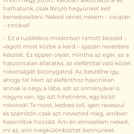
finom hegy jutott. Valóban alkothatunk és
hathatunk, csak fénylő hegyünket kell
benedvesíteni. Neked vérrel, nekem – csupán
– tintával!
– Ez a tudálékos modorban tartott beszéd –
vágott most közbe a kard – igazán nevetésre
késztet. Ez éppen olyan, mintha az egér, ez a
haszontalan állatatka, az elefánttal való közeli
rokonságát bizonygatná. Az beszélne így,
ahogy te! Mert az elefánthoz hasonlóan
annak is négy a lába, sőt az ormányával is
nagyra van. Így azt hihetnénk, egy kicsit
rokonok! Te most, kedves toll, igen ravaszul
és számítón csak azt nevezted meg, amiben
hasonlítok hozzád. Ám én elmesélem neked,
mi az, ami megkülönböztet bennünket.