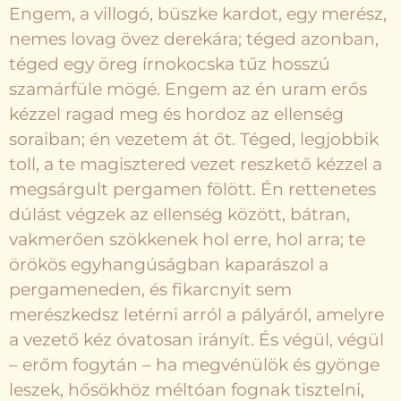
Engem, a villogó, büszke kardot, egy merész,
nemes lovag övez derekára; téged azonban,
téged egy öreg írnokocska tűz hosszú
szamárfüle mögé. Engem az én uram erős
kézzel ragad meg és hordoz az ellenség
soraiban; én vezetem át őt. Téged, legjobbik
toll, a te magisztered vezet reszkető kézzel a
megsárgult pergamen fölött. Én rettenetes
dúlást végzek az ellenség között, bátran,
vakmerően szökkenek hol erre, hol arra; te
örökös egyhangúságban kaparászol a
pergameneden, és fikarcnyit sem
merészkedsz letérni arról a pályáról, amelyre
a vezető kéz óvatosan irányít. És végül, végül
– erőm fogytán – ha megvénülök és gyönge
leszek, hősökhöz méltóan fognak tisztelni,