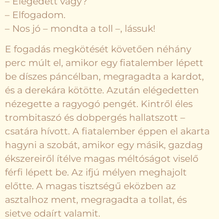
– Elégedett vagy?
– Elfogadom.
– Nos jó – mondta a toll –‚ lássuk!
E fogadás megkötését követően néhány
perc múlt el, amikor egy fiatalember lépett
be díszes páncélban, megragadta a kardot,
és a derekára kötötte. Azután elégedetten
nézegette a ragyogó pengét. Kintről éles
trombitaszó és dobpergés hallatszott –
csatára hívott. A fiatalember éppen el akarta
hagyni a szobát, amikor egy másik, gazdag
ékszereiről ítélve magas méltóságot viselő
férfi lépett be. Az ifjú mélyen meghajolt
előtte. A magas tisztségű eközben az
asztalhoz ment, megragadta a tollat, és
sietve odaírt valamit.