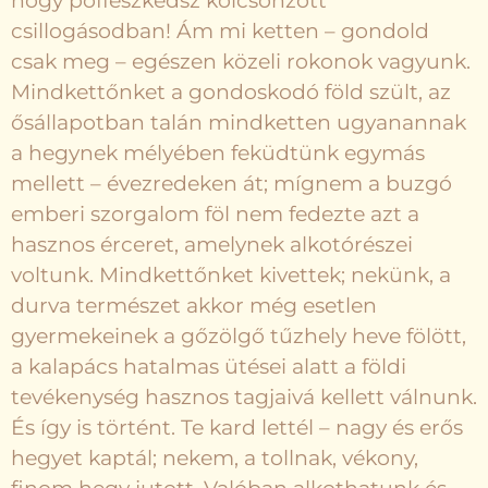
hogy pöffeszkedsz kölcsönzött
csillogásodban! Ám mi ketten – gondold
csak meg – egészen közeli rokonok vagyunk.
Mindkettőnket a gondoskodó föld szült, az
ősállapotban talán mindketten ugyanannak
a hegynek mélyében feküdtünk egymás
mellett – évezredeken át; mígnem a buzgó
emberi szorgalom föl nem fedezte azt a
hasznos érceret, amelynek alkotórészei
voltunk. Mindkettőnket kivettek; nekünk, a
durva természet akkor még esetlen
gyermekeinek a gőzölgő tűzhely heve fölött,
a kalapács hatalmas ütései alatt a földi
tevékenység hasznos tagjaivá kellett válnunk.
És így is történt. Te kard lettél – nagy és erős
hegyet kaptál; nekem, a tollnak, vékony,