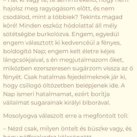
hajolsz meg ragyogásom előtt, és nem
csodálod, mint a többiek? Tekints magad
köré! Minden eszköz hódolattal áll mély
sötétségbe burkolózva. Engem, egyedül
engem választott ki kedvencéül a fényes,
boldogító Nap; engem kelt életre kéjes
lángcsókjaival, s én megjutalmazom őket,
miközben ezerszeresen sugárzom vissza az ő
fényét. Csak hatalmas fejedelmeknek jár ki,
hogy csillogó öltözetben belépjenek ide. A
Nap ismeri hatalmamat, ezért borítja
vállaimat sugarainak királyi bíborával.
Mosolyogva válaszolt erre a megfontolt toll:
– Nézd csak, milyen öntelt és büszke vagy, és