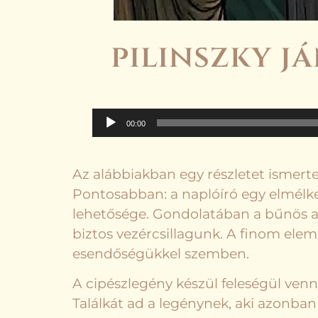
pilinszky j
Audió
00:00
lejátszó
Az alábbiakban egy részletet ismert
Pontosabban: a naplóíró egy elmélke
lehetősége. Gondolatában a bűnös a
biztos vezércsillagunk. A finom elem
esendőségükkel szemben.
A cipészlegény készül feleségül venni
Találkát ad a legénynek, aki azonban 