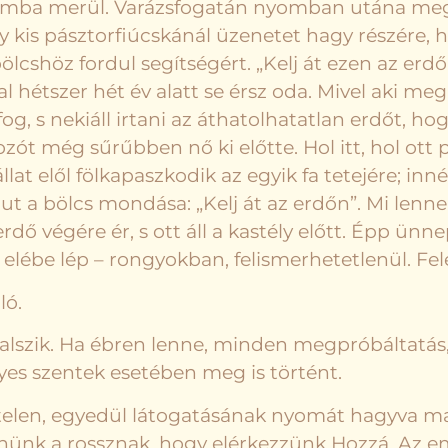
mba merül. Varázsfogatán nyomban utána megjön a
y kis pásztorfiúcskánál üzenetet hagy részére,
bölcshöz fordul segítségért. „Kelj át ezen az erdőn 
l hétszer hét év alatt se érsz oda. Mivel aki m
 fog, s nekiáll irtani az áthatolhatatlan erdőt,
ozót még sűrűbben nő ki előtte. Hol itt, hol ot
at elől fölkapaszkodik az egyik fa tetejére; inné
ut a bölcs mondása: „Kelj át az erdőn”. Mi lenne
erdő végére ér, s ott áll a kastély előtt. Épp ünn
elébe lép – rongyokban, felismerhetetlenül. Fele
ló.
 alszik. Ha ébren lenne, minden megpróbáltatás,
egyes szentek esetében meg is történt.
ytelen, egyedül látogatásának nyomát hagyva mag
érnünk a rossznak, hogy elérkezzünk Hozzá. Az e