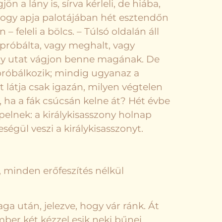
 lány is, sírva kérleli, de hiába,
 hogy apja palotájában hét esztendőn
– feleli a bölcs. – Túlsó oldalán áll
egpróbálta, vagy meghalt, vagy
 hogy utat vágjon benne magának. De
t próbálkozik; mindig ugyanaz a
t látja csak igazán, milyen végtelen
, ha a fák csúcsán kelne át? Hét évbe
epelnek: a királykisasszony holnap
ségül veszi a királykisasszonyt.
 minden erőfeszítés nélkül
a után, jelezve, hogy vár ránk. Át
mber két kézzel esik neki bűnei