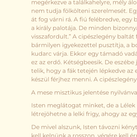
megérkezve a találkahelyre, mély álo
nem tudja fölkölteni szerelmesét. Eg
át fog várni rá. A fiú felébredve, egy 
a király palotája. De minden bizonnya
visszafordult.” A cipészlegény baltát
bármilyen igyekezettel pusztítja, a b
kudarc várja. Ekkor egy támadó vadáll
ez az erdő. Kétségbeesik. De eszébe j
telik, hogy a fák tetején lépkedve az 
készül férjhez menni. A cipészlegény 
A mese misztikus jelentése nyilvánva
Isten meglátogat minket, de a Lélek
létrejöhetne a lelki frigy, ahogy az 
De mivel alszunk, Isten távozni kén
kell kelnünk a rosszon, végére kell 