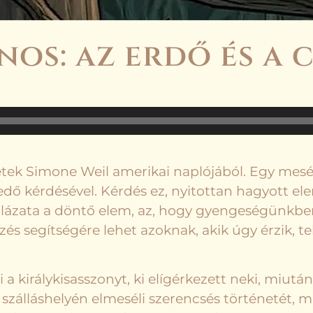
ános: az erdő és a 
etek Simone Weil amerikai naplójából. Egy mesé
dő kérdésével. Kérdés ez, nyitottan hagyott ele
lázata a döntő elem, az, hogy gyengeségünkben
zés segítségére lehet azoknak, akik úgy érzik, 
 a királykisasszonyt, ki elígérkezett neki, miutá
szálláshelyén elmeséli szerencsés történetét, mir