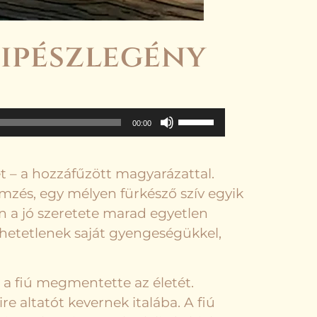
cipészlegény
A
00:00
hangerő
növeléséhez,
illetőleg
t – a hozzáfűzött magyarázattal.
csökkentéséhez
mzés, egy mélyen fürkésző szív egyik
a
 a jó szeretete marad egyetlen
Fel/Le
tehetetlenek saját gyengeségükkel,
billentyűket
kell
használni.
n a fiú megmentette az életét.
e altatót kevernek italába. A fiú