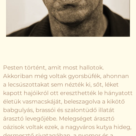
Pesten történt, amit most hallotok.
Akkoriban még voltak gyorsbüfék, ahonnan
a lecsúszottakat sem nézték ki, sőt, léket
kapott hajóikról ott ereszthették le hányatott
életük vasmacskáját, beleszagolva a kikötő
babgulyás, brassói és szalontüdő illatát
árasztó levegőjébe. Melegséget árasztó
oázisok voltak ezek, a nagyváros kutya hideg,
dermesztő sivatagában, a nyomor és a