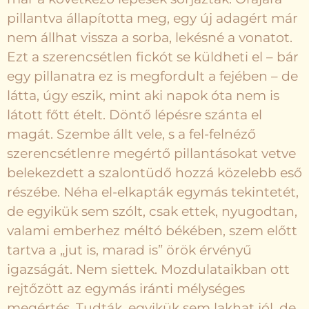
pillantva állapította meg, egy új adagért már
nem állhat vissza a sorba, lekésné a vonatot.
Ezt a szerencsétlen fickót se küldheti el – bár
egy pillanatra ez is megfordult a fejében – de
látta, úgy eszik, mint aki napok óta nem is
látott főtt ételt. Döntő lépésre szánta el
magát. Szembe állt vele, s a fel-felnéző
szerencsétlenre megértő pillantásokat vetve
belekezdett a szalontüdő hozzá közelebb eső
részébe. Néha el-elkapták egymás tekintetét,
de egyikük sem szólt, csak ettek, nyugodtan,
valami emberhez méltó békében, szem előtt
tartva a „jut is, marad is” örök érvényű
igazságát. Nem siettek. Mozdulataikban ott
rejtőzött az egymás iránti mélységes
megértés. Tudták, egyikük sem lakhat jól, de