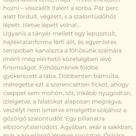
hozni – visszaállt italért a sorba. Pár perc
alatt fordult, végzett, s a szalontüdőhöz
lépett. Illetve lépett volna!…
Ugyanis a tányér mellett egy lepusztult,
hajléktalanforma férfi állt, és egyenletes
tempóban kanalazta a főhősünk számára
imént még elérhető közelségben lévő
finomságot. Főhősünknek földbe
gyökerezett a lába. Döbbenten bámulta,
méregette ezt a szerencsétlen fickót, ahogy
cseppet sem mohón, sőt, inkább nyugodtan,
ízlelgetve, a falatokat alaposan megrágva,
veszélyt nem ismerve emelgette szájához a
gőzölgő szalontüdőt. Egy pillanatra
elbizonytalanodott. Agyában, akár a sakkban,
már a következő lépések sorjáztak. Órájára