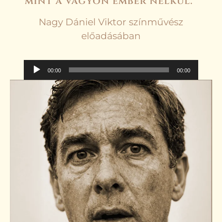
mint a vagyon ember nélkül.”
Nagy Dániel Viktor színművész
előadásában
Audió
00:00
00:00
lejátszó