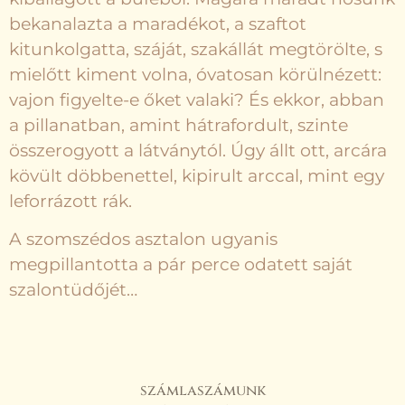
bekanalazta a maradékot, a szaftot
kitunkolgatta, száját, szakállát megtörölte, s
mielőtt kiment volna, óvatosan körülnézett:
vajon figyelte-e őket valaki? És ekkor, abban
a pillanatban, amint hátrafordult, szinte
összerogyott a látványtól. Úgy állt ott, arcára
kövült döbbenettel, kipirult arccal, mint egy
leforrázott rák.
A szomszédos asztalon ugyanis
megpillantotta a pár perce odatett saját
szalontüdőjét…
számlaszámunk