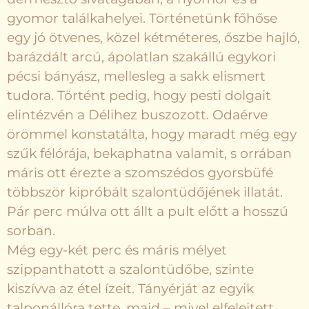
gyomor találkahelyei. Történetünk főhőse
egy jó ötvenes, közel kétméteres, őszbe hajló,
barázdált arcú, ápolatlan szakállú egykori
pécsi bányász, mellesleg a sakk elismert
tudora. Történt pedig, hogy pesti dolgait
elintézvén a Délihez buszozott. Odaérve
örömmel konstatálta, hogy maradt még egy
szűk félórája, bekaphatna valamit, s orrában
máris ott érezte a szomszédos gyorsbüfé
többször kipróbált szalontüdőjének illatát.
Pár perc múlva ott állt a pult előtt a hosszú
sorban.
Még egy-két perc és máris mélyet
szippanthatott a szalontüdőbe, szinte
kiszívva az étel ízeit. Tányérját az egyik
talponállóra tette, majd – mivel elfelejtett