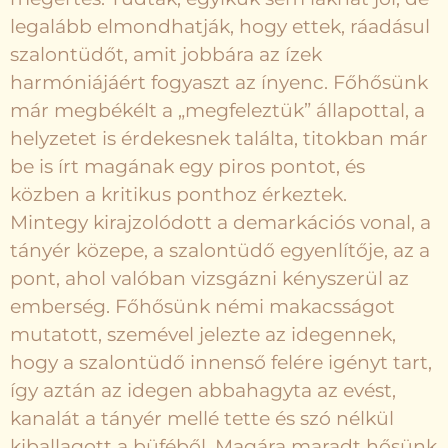
legalább elmondhatják, hogy ettek, ráadásul
szalontüdőt, amit jobbára az ízek
harmóniájáért fogyaszt az ínyenc. Főhősünk
már megbékélt a „megfeleztük” állapottal, a
helyzetet is érdekesnek találta, titokban már
be is írt magának egy piros pontot, és
közben a kritikus ponthoz érkeztek.
Mintegy kirajzolódott a demarkációs vonal, a
tányér közepe, a szalontüdő egyenlítője, az a
pont, ahol valóban vizsgázni kényszerül az
emberség. Főhősünk némi makacsságot
mutatott, szemével jelezte az idegennek,
hogy a szalontüdő innenső felére igényt tart,
így aztán az idegen abbahagyta az evést,
kanalát a tányér mellé tette és szó nélkül
kiballagott a büféből. Magára maradt hősünk